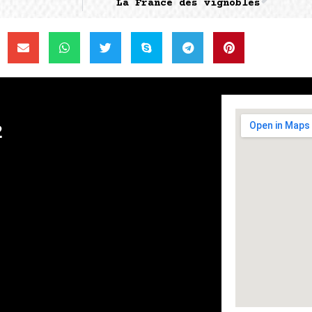
La France des vignobles
2