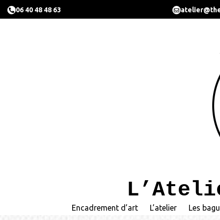
06 40 48 48 63
atelier@the
L’Ateli
Encadrement d’art
L’atelier
Les bagu