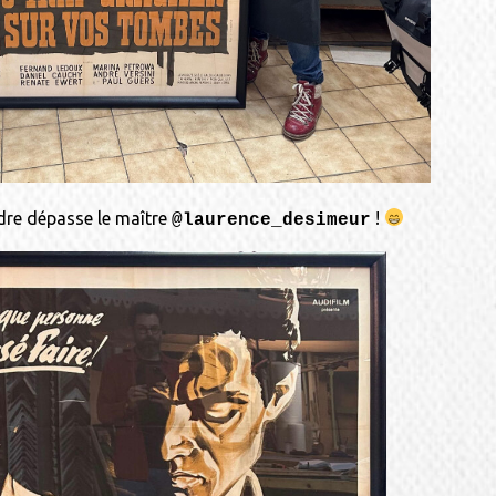
adre dépasse le maître
!
@laurence_desimeur