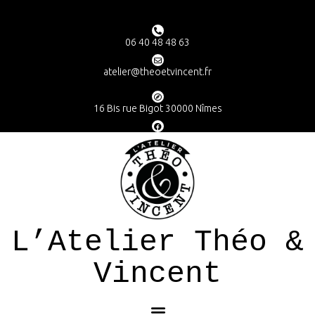
06 40 48 48 63
atelier@theoetvincent.fr
16 Bis rue Bigot 30000 Nîmes
L’Atelier Théo &
Vincent