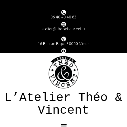
06 40 48 48 63
atelier@theoetvincent.fr
16 Bis rue Bigot 30000 Nîmes
L’Atelier Théo &
Vincent