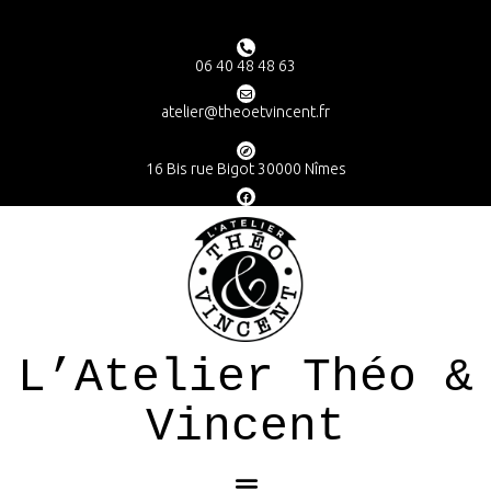
06 40 48 48 63
atelier@theoetvincent.fr
16 Bis rue Bigot 30000 Nîmes
L’Atelier Théo &
Vincent