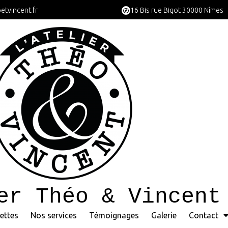
etvincent.fr
16 Bis rue Bigot 30000 Nîmes
er Théo & Vincent
ettes
Nos services
Témoignages
Galerie
Contact