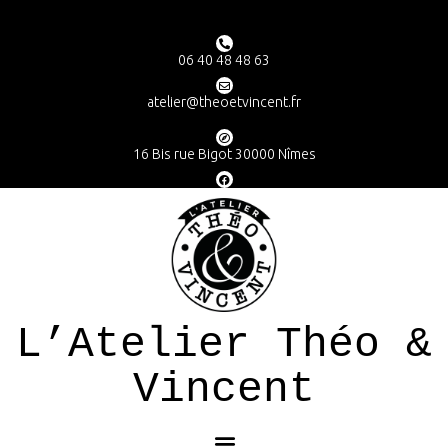
06 40 48 48 63
atelier@theoetvincent.fr
16 Bis rue Bigot 30000 Nîmes
L’Atelier Théo &
Vincent