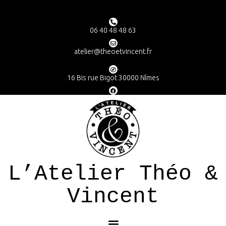
06 40 48 48 63
atelier@theoetvincent.fr
16 Bis rue Bigot 30000 Nîmes
L’Atelier Théo &
Vincent