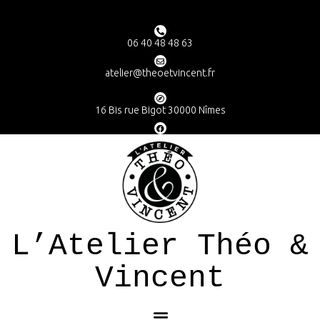
06 40 48 48 63
atelier@theoetvincent.fr
16 Bis rue Bigot 30000 Nîmes
L’Atelier Théo &
Vincent