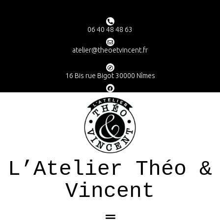
06 40 48 48 63
atelier@theoetvincent.fr
16 Bis rue Bigot 30000 Nîmes
L’Atelier Théo &
Vincent