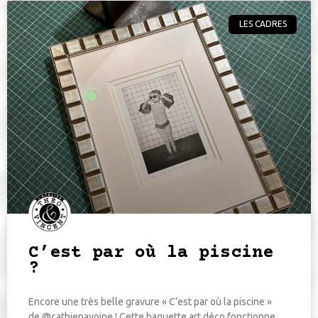
LES CADRES
C’est par où la piscine
?
Encore une très belle gravure « C’est par où la piscine »
de @cathiepavoine ! Cette baguette art déco fonctionne