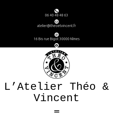
06 40 48 48 63
atelier@theoetvincent.fr
16 Bis rue Bigot 30000 Nîmes
L’Atelier Théo &
Vincent