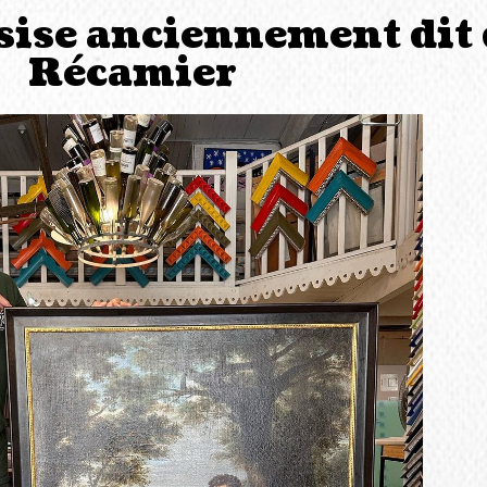
ssise anciennement di
Récamier