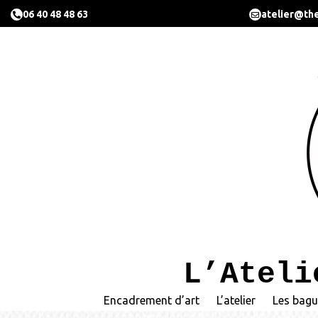
06 40 48 48 63
atelier@the
L’Ateli
Encadrement d’art
L’atelier
Les bagu