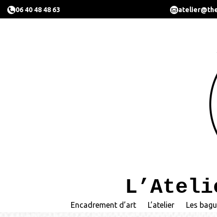
06 40 48 48 63
atelier@the
L’Ateli
Encadrement d’art
L’atelier
Les bagu