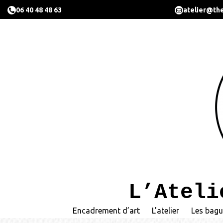
06 40 48 48 63
atelier@the
L’Ateli
Encadrement d’art
L’atelier
Les bagu