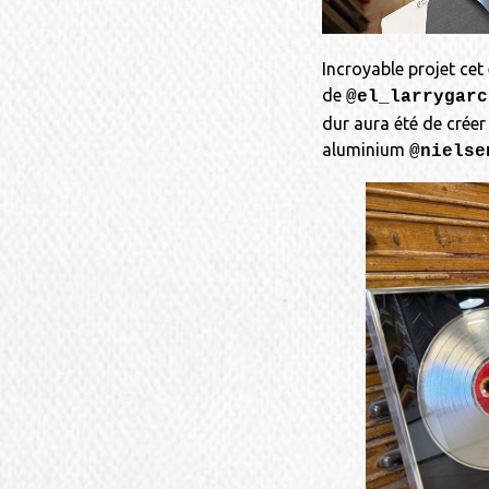
Incroyable projet ce
de
@el_larrygarc
dur aura été de créer
aluminium
@nielse