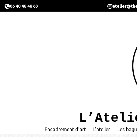
06 40 48 48 63
atelier@the
L’Ateli
Encadrement d’art
L’atelier
Les bagu