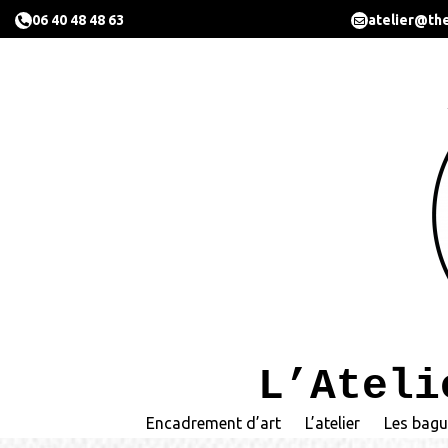
06 40 48 48 63
atelier@the
L’Ateli
Encadrement d’art
L’atelier
Les bagu