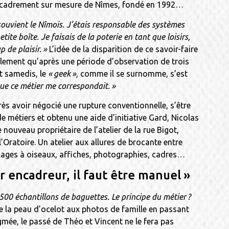
’encadrement sur mesure de Nîmes, fondé en 1992…
 souvient le Nîmois. J’étais responsable des systèmes
ite boîte. Je faisais de la poterie en tant que loisirs,
 de plaisir. »
L’idée de la disparition de ce savoir-faire
 tellement qu’après une période d’observation de trois
t samedis, le
« geek »
, comme il se surnomme, s’est
que ce mé­tier me correspondait. »
près avoir négocié une rupture conventionnelle, s’être
de métiers et obtenu une aide d’initiative Gard, Nicolas
 nouveau propriétaire de l’atelier de la rue Bigot,
l’Oratoire. Un atelier aux allures de brocante entre
ages à oiseaux, affiches, photographies, cadres…
r encadreur, il faut être manuel »
500 échantillons de baguettes. Le principe du métier ?
e la peau d’ocelot aux photos de famille en passant
mée, le passé de Théo et Vincent ne le fera pas