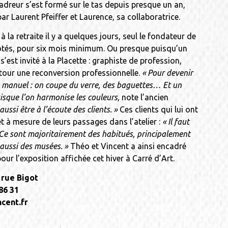
cadreur s’est formé sur le tas depuis presque un an,
ar Laurent Pfeiffer et Laurence, sa collaboratrice.
 à la retraite il y a quelques jours, seul le fondateur de
 côtés, pour six mois minimum. Ou presque puisqu’un
s’est invité à la Placette : graphiste de profession,
tour une reconversion professionnelle.
« Pour devenir
re manuel : on coupe du verre, des baguettes… Et un
uisque l’on harmonise les couleurs,
note l’ancien
aussi être à l’écoute des clients. »
Ces clients qui lui ont
et à mesure de leurs passages dans l’atelier :
« Il faut
r. Ce sont majoritairement des habitués, principalement
 aussi des musées. »
Théo et Vincent a ainsi encadré
our l’exposition affichée cet hiver à Carré d’Art.
 rue Bigot
86 31
cent.fr