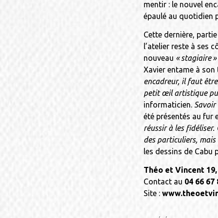
mentir : le nouvel en
épaulé au quotidien p
Cette dernière, partie
l’atelier reste à ses
nouveau
« stagiaire »
Xavier entame à son 
encadreur, il faut êt
petit œil artistique p
informaticien.
Savoir 
été présen­tés au fur 
réussir à les fidélise
des particuliers, mais
les dessins de Cabu p
Théo et Vincent 19,
Contact au
04 66 67 
Site :
www.theoetvin