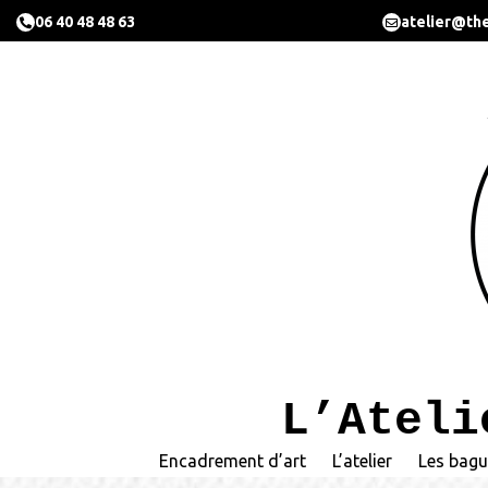
06 40 48 48 63
atelier@the
L’Ateli
Encadrement d’art
L’atelier
Les bagu