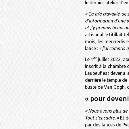
le dernier atelier d
« Ça m’a travaillé, se
d’information d’une pet
et j’y prenais beaucoup
artisanal le titillait
mois, les mercredis e
lancé :
« j’ai compris 
er
Le 1
juillet 2022, a
inscrit à la chambre 
Laubeuf est devenu le
derrière le temple de 
buste de Van Gogh, c
« pour deveni
« Nous avons plus de 
Tout s’encadre. »
Et d
par des lances de Pyg