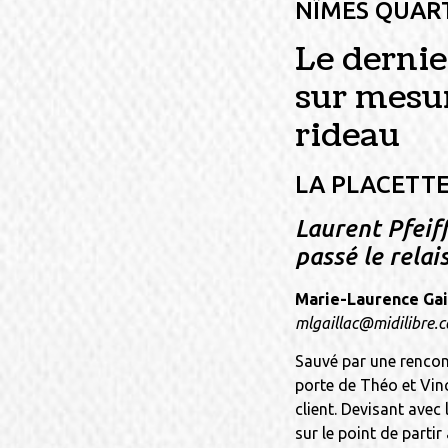
NÎMES QUAR
Le dernie
sur mesur
rideau
LA PLACETT
Laurent Pfeif
passé le relai
Marie-Laurence Gai
mlgaillac@midilibre.
Sauvé par une rencon
porte de Théo et Vinc
client. Devisant avec 
sur le point de partir 