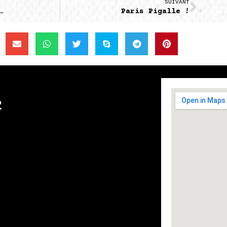
SUIVANT
…
Paris Pigalle !
2