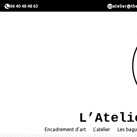
06 40 48 48 63
atelier@the
L’Ateli
Encadrement d’art
L’atelier
Les bagu