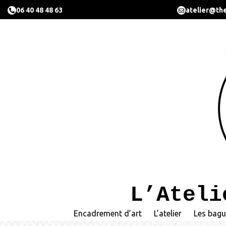
06 40 48 48 63
atelier@the
L’Ateli
Encadrement d’art
L’atelier
Les bagu