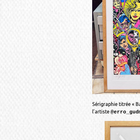
Sérigraphie titrée « B
l’artiste
@erro_gud