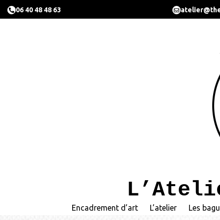
06 40 48 48 63
atelier@the
L’Ateli
Encadrement d’art
L’atelier
Les bagu