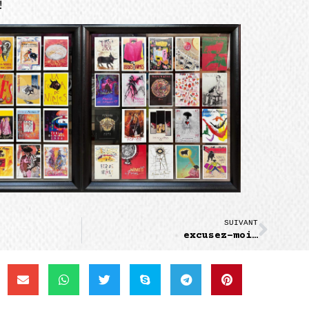
!
SUIVANT
excusez-moi…