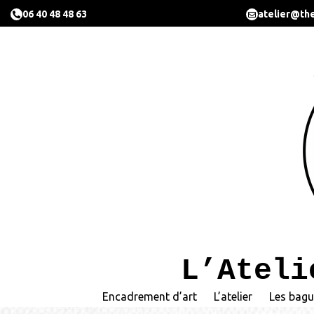
06 40 48 48 63
atelier@the
L’Ateli
Encadrement d’art
L’atelier
Les bagu