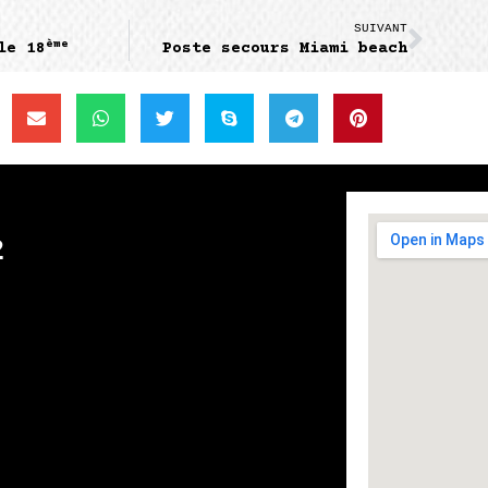
SUIVANT
ème
le 18
Poste secours Miami beach
2