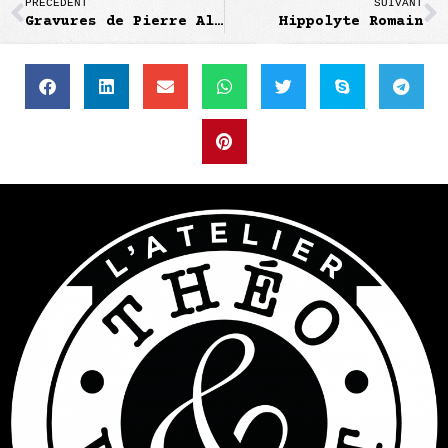
PRÉCÉDENT
SUIVANT
Gravures de Pierre Alechinsky
Hippolyte Romain